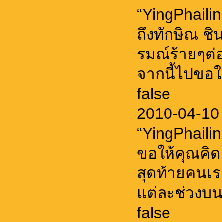
“YingPhaili
ถึงทักษิณ 
รมณ์ร้ายๆต่
จากนี้ไปขอให้
false
2010-04-10
“YingPhaili
ขอให้คุณคิดด
สุดท้ายคนเรา
แต่ละช่วงบนโ
false