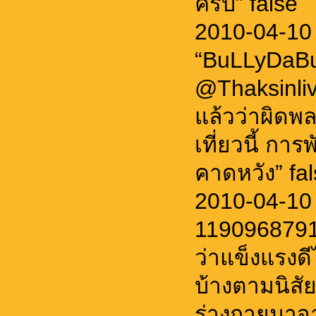
ครับ” false
2010-04-10
“BuLLyDaBu
@Thaksinlive
แล้วว่าผิดพ
เที่ยวนี้ ก
คาดหวัง” fa
2010-04-10
1190968791
ว่าแข็งแรงดี
บ้างตามนิส
ร่างกายมาจาก