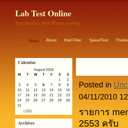
Lab Test Online
Just another WordPress weblog
Home
About
Mail Filter
SpeedTest
Thaila
Calendar
August 2026
M
T
W
T
F
S
S
1
2
Posted in
Unc
3
4
5
6
7
8
9
10
11
12
13
14
15
16
04/11/2010 12
17
18
19
20
21
22
23
24
25
26
27
28
29
30
31
รายการ ment
« Mar
2553 ครับ
Archives