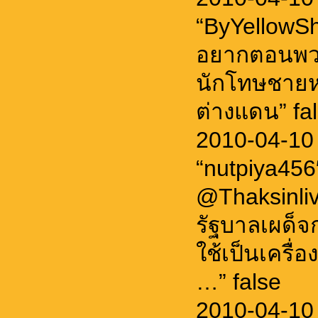
“ByYellowSh
อยากตอนพวก
นักโทษชายหน
ต่างแดน” fa
2010-04-10
“nutpiya45
@Thaksinlive:
รัฐบาลเผด็จก
ใช้เป็นเครื่
…” false
2010-04-10